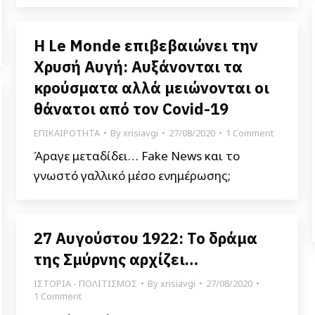
Η Le Monde επιβεβαιώνει την
Χρυσή Αυγή: Αυξάνονται τα
κρούσματα αλλά μειώνονται οι
θάνατοι από τον Covid-19
ΕΠΙΚΑΙΡΟΤΗΤΑ
By
xrisiavgi
27/08/2020
1 Comment
Άραγε μεταδίδει… Fake News και το
γνωστό γαλλικό μέσο ενημέρωσης;
27 Αυγούστου 1922: Το δράμα
της Σμύρνης αρχίζει…
ΙΣΤΟΡΙΑ - ΠΟΛΙΤΙΣΜΟΣ
By
xrisiavgi
27/08/2020
1 Comment