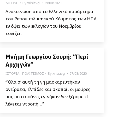
ΔΙΕΘΝΗ
By
xrisiavgi
29/08/2020
Ανακοίνωση από το Ελληνικό παράρτημα
του Ρεπουμπλικανικού Κόμματος των ΗΠΑ
εν όψει των εκλογών του Νοεμβρίου
τονίζει:
Μνήμη Γεωργίου Σουρή: “Περί
Αρχηγών”
ΙΣΤΟΡΙΑ - ΠΟΛΙΤΙΣΜΟΣ
By
xrisiavgi
27/08/2020
“Όλα σ’ αυτή τη γη μασκαρευτήκαν
ονείρατα, ελπίδες και σκοποί, οι μούρες
μας μουτσούνες εγινήκαν δεν ξέρομε τί
λέγεται ντροπή…”