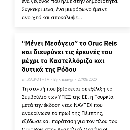
ένα γεγονός που ήλθε στην δημοσιότητα.
Συγκεκριμένα, ένα μικρόφωνο έμεινε
ανοιχτό και αποκάλυψε…
“Μένει Μεσόγειο” το Oruc Reis
και διευρύνει τις έρευνές του
μέχρι το Καστελλόριζο και
δυτικά της Ρόδου
ΕΠΙΚΑΙΡΟΤΗΤΑ
By
xrisiavgi
27/08/2020
Τη στιγμή που βρίσκεται σε εξέλιξη το
Συμβούλιο των ΥΠΕΞ της ΕΕ, η Τουρκία
μετά την έκδοση νέας NAVTEX που
ανακοίνωσε το πρωί της Πέμπτης,
εξέδωσε και παράταση για τον πλου του
Oruc Reis στην Ανατολική Μεσόγειο!