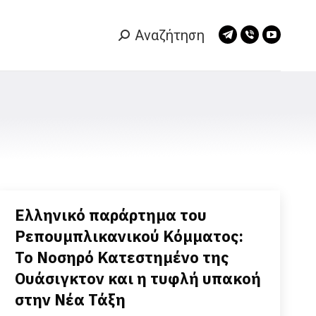
Αναζήτηση
Search:
Telegram
Viber
YouTub
page
page
page
opens
opens
opens
in
in
in
new
new
new
window
window
window
Ελληνικό παράρτημα του
Ρεπουμπλικανικού Κόμματος:
Το Νοσηρό Κατεστημένο της
Ουάσιγκτον και η τυφλή υπακοή
στην Νέα Τάξη