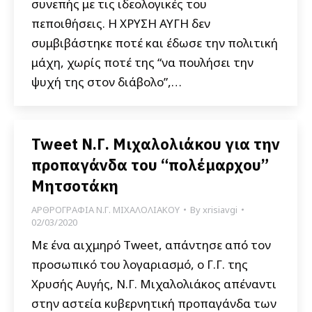
συνεπής με τις ιδεολογικές του
πεποιθήσεις. Η ΧΡΥΣΗ ΑΥΓΗ δεν
συμβιβάστηκε ποτέ και έδωσε την πολιτική
μάχη, χωρίς ποτέ της “να πουλήσει την
ψυχή της στον διάβολο”,…
Tweet Ν.Γ. Μιχαλολιάκου για την
προπαγάνδα του “πολέμαρχου”
Μητσοτάκη
ΑΡΘΡΟΓΡΑΦΙΑ Ν.Γ. ΜΙΧΑΛΟΛΙΑΚΟΥ
By
xrisiavgi
02/03/2020
Με ένα αιχμηρό Tweet, απάντησε από τον
προσωπικό του λογαριασμό, ο Γ.Γ. της
Χρυσής Αυγής, Ν.Γ. Μιχαλολιάκος απέναντι
στην αστεία κυβερνητική προπαγάνδα των