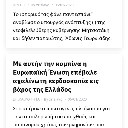
ΒΙΝΤΕΟ
By
xrisiavgi
06/01/2020
Το ιστορικό “ας φάνε παντεσπάνι”
αναβίωσε ο υπουργός ανάπτυξης (!) της
νεοφιλελεύθερης κυβέρνησης Μητσοτάκη
και δήθεν πατριώτης, Άδωνις Γεωργιάδης.
Με αυτήν την κομπίνα η
Ευρωπαϊκή Ένωση επέβαλε
αχαλίνωτη κερδοσκοπία εις
βάρος της Ελλάδος
ΕΠΙΚΑΙΡΟΤΗΤΑ
By
xrisiavgi
06/01/2020
Στο υπέρογκο πρωτογενές πλεόνασμα για
την αποπληρωμή του επαχθούς και
παράνομου χρέους των μνημονίων που