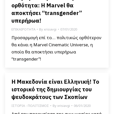
ορθότητα: Η Marvel θα
αποκτήσει “transgender”
υπερήρωα!
ΕΠΙΚΑΙΡΟΤΗΤΑ
By
xrisiavgi
07/01/2020
Προσαρμογή επί το… πολιτικώς ορθότερον
θα κάνει η Marvel Cinematic Universe, η
οποία θα αποκτήσει υπερήρωα
“transgender”!
Η Μακεδονία είναι Ελληνική! Το
ιστορικό της δημιουργίας του
ψευδοκράτους των Σκοπίων
ΙΣΤΟΡΙΑ - ΠΟΛΙΤΙΣΜΟΣ
By
xrisiavgi
06/01/2020
Από την παρουσίαση της συνωμοσίας κατά