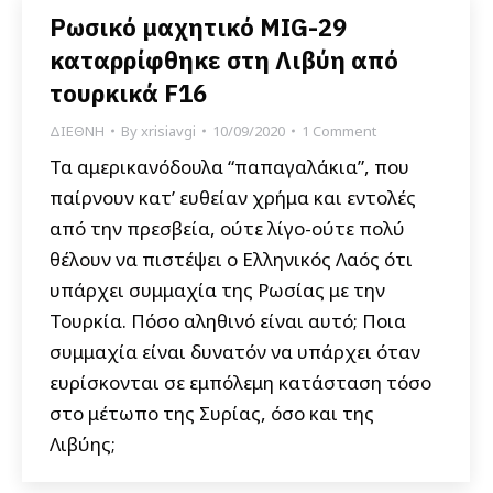
Ρωσικό μαχητικό MΙG-29
καταρρίφθηκε στη Λιβύη από
τουρκικά F16
ΔΙΕΘΝΗ
By
xrisiavgi
10/09/2020
1 Comment
Τα αμερικανόδουλα “παπαγαλάκια”, που
παίρνουν κατ’ ευθείαν χρήμα και εντολές
από την πρεσβεία, ούτε λίγο-ούτε πολύ
θέλουν να πιστέψει ο Ελληνικός Λαός ότι
υπάρχει συμμαχία της Ρωσίας με την
Τουρκία. Πόσο αληθινό είναι αυτό; Ποια
συμμαχία είναι δυνατόν να υπάρχει όταν
ευρίσκονται σε εμπόλεμη κατάσταση τόσο
στο μέτωπο της Συρίας, όσο και της
Λιβύης;