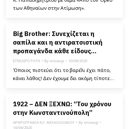
των Αθηναίων στην Ατίμωση».
Βig Brother: Συνεχίζεται η
σαπίλα και η αντιρατσιστική
προπαγάνδα κάθε είδους…
ΕΠΙΚΑΙΡΟΤΗΤΑ
By
xrisiavgi
10/09/2020
Όποιος πιστεύει ότι το βαρέλι έχει πάτο,
κάνει λάθος! Δεν έχουμε δει ακόμη τίποτε…
1922 – ΔΕΝ ΞΕΧΝΩ: “Του χρόνου
στην Κωνσταντινούπολη”
ΑΡΘΡΟΓΡΑΦΙΑ Ν.Γ. ΜΙΧΑΛΟΛΙΑΚΟΥ
By
xrisiavgi
10/09/2020