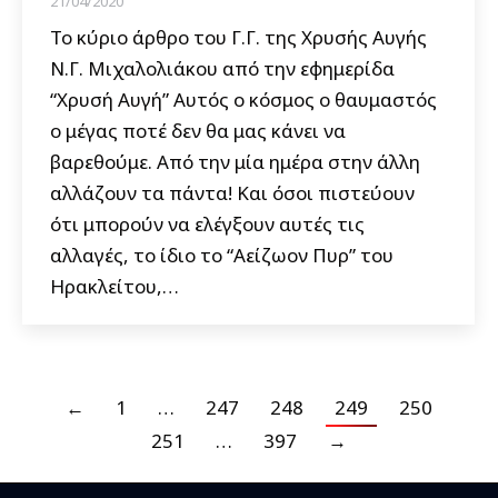
21/04/2020
Το κύριο άρθρο του Γ.Γ. της Χρυσής Αυγής
Ν.Γ. Μιχαλολιάκου από την εφημερίδα
“Χρυσή Αυγή” Aυτός ο κόσμος ο θαυμαστός
ο μέγας ποτέ δεν θα μας κάνει να
βαρεθούμε. Από την μία ημέρα στην άλλη
αλλάζουν τα πάντα! Και όσοι πιστεύουν
ότι μπορούν να ελέγξουν αυτές τις
αλλαγές, το ίδιο το “Αείζωον Πυρ” του
Ηρακλείτου,…
←
1
…
247
248
249
250
251
…
397
→