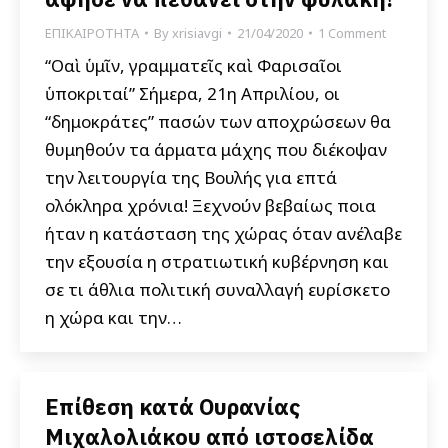
ΕΠΙΚΑΙΡΟΤΗΤΑ
By
xrisiavgi
21/04/2020
1 Comment
“Οὐαὶ ὑμῖν, γραμματεῖς καὶ Φαρισαῖοι
ὑποκριταί” Σήμερα, 21η Απριλίου, οι
“δημοκράτες” πασών των αποχρώσεων θα
θυμηθούν τα άρματα μάχης που διέκοψαν
την λειτουργία της Βουλής για επτά
ολόκληρα χρόνια! Ξεχνούν βεβαίως ποια
ήταν η κατάσταση της χώρας όταν ανέλαβε
την εξουσία η στρατιωτική κυβέρνηση και
σε τι άθλια πολιτική συναλλαγή ευρίσκετο
η χώρα και την…
Επίθεση κατά Ουρανίας
Μιχαλολιάκου από ιστοσελίδα