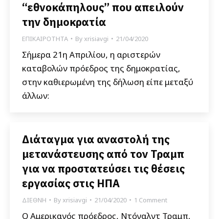
“εθνοκάπηλους” που απειλούν
την δημοκρατία
ΕΠΙΚΑΙΡΟΤΗΤΑ
By
xrisiavgi
21/04/2020
Σήμερα 21η Απριλίου, η αριστερών
καταβολών πρόεδρος της δημοκρατίας,
στην καθιερωμένη της δήλωση είπε μεταξύ
άλλων:
Διάταγμα για αναστολή της
μετανάστευσης από τον Τραμπ
για να προστατεύσει τις θέσεις
εργασίας στις ΗΠΑ
ΔΙΕΘΝΗ
By
xrisiavgi
21/04/2020
1 Comment
Ο Αμερικανός πρόεδρος, Ντόναλντ Τραμπ,