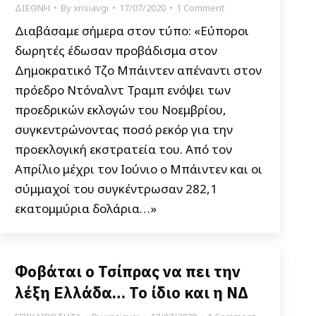
ΔΙΕΘΝΗ
By
xrisiavgi
17/07/2020
1 Comment
Διαβάσαμε σήμερα στον τύπο: «Εύποροι
δωρητές έδωσαν προβάδισμα στον
Δημοκρατικό Τζο Μπάιντεν απέναντι στον
πρόεδρο Ντόναλντ Τραμπ ενόψει των
προεδρικών εκλογών του Νοεμβρίου,
συγκεντρώνοντας ποσό ρεκόρ για την
προεκλογική εκστρατεία του. Από τον
Απρίλιο μέχρι τον Ιούνιο ο Μπάιντεν και οι
σύμμαχοί του συγκέντρωσαν 282,1
εκατομμύρια δολάρια…»
Φοβάται ο Τσίπρας να πει την
λέξη Ελλάδα… Το ίδιο και η ΝΔ