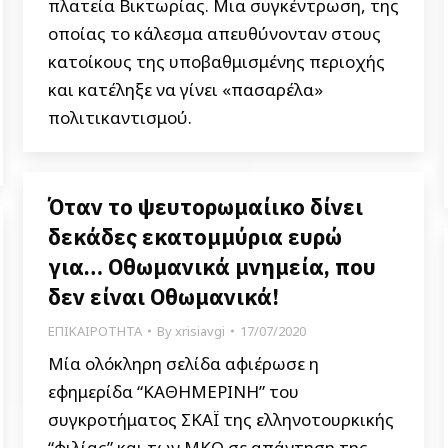
πλατεία Βικτωρίας. Μια συγκέντρωση, της
οποίας το κάλεσμα απευθύνονταν στους
κατοίκους της υποβαθμισμένης περιοχής
και κατέληξε να γίνει «πασαρέλα»
πολιτικαντισμού.
Όταν το ψευτορωμαίικο δίνει
δεκάδες εκατομμύρια ευρώ
για… Οθωμανικά μνημεία, που
δεν είναι Οθωμανικά!
ΕΠΙΚΑΙΡΟΤΗΤΑ
By
xrisiavgi
17/07/2020
Μία ολόκληρη σελίδα αφιέρωσε η
εφημερίδα “ΚΑΘΗΜΕΡΙΝΗ” του
συγκροτήματος ΣΚΑΪ της ελληνοτουρκικής
“φιλίας” και των ΜΚΟ σε απάντηση της