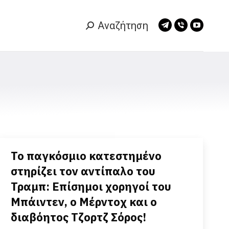
Αναζήτηση
Search:
Telegram
Viber
YouTub
page
page
page
opens
opens
opens
in
in
in
new
new
new
window
window
window
Το παγκόσμιο κατεστημένο
στηρίζει τον αντίπαλο του
Τραμπ: Επίσημοι χορηγοί του
Μπάιντεν, o Μέρντοχ και ο
διαβόητος Τζορτζ Σόρος!