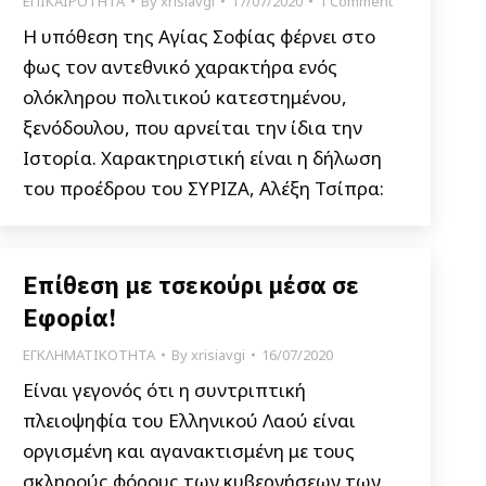
ΕΠΙΚΑΙΡΟΤΗΤΑ
By
xrisiavgi
17/07/2020
1 Comment
Η υπόθεση της Αγίας Σοφίας φέρνει στο
φως τον αντεθνικό χαρακτήρα ενός
ολόκληρου πολιτικού κατεστημένου,
ξενόδουλου, που αρνείται την ίδια την
Ιστορία. Χαρακτηριστική είναι η δήλωση
του προέδρου του ΣΥΡΙΖΑ, Αλέξη Τσίπρα:
Επίθεση με τσεκούρι μέσα σε
Εφορία!
ΕΓΚΛΗΜΑΤΙΚΟΤΗΤΑ
By
xrisiavgi
16/07/2020
Είναι γεγονός ότι η συντριπτική
πλειοψηφία του Ελληνικού Λαού είναι
οργισμένη και αγανακτισμένη με τους
σκληρούς φόρους των κυβερνήσεων των