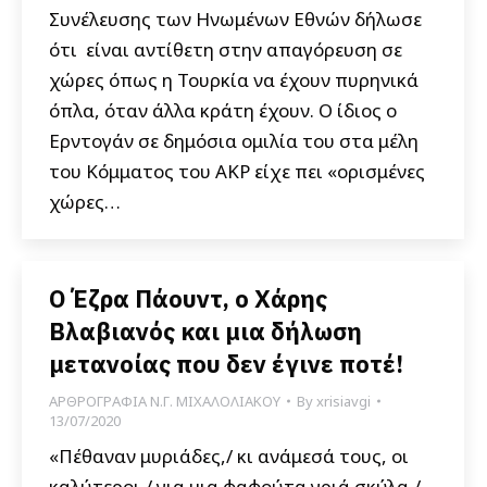
Συνέλευσης των Ηνωμένων Εθνών δήλωσε
ότι είναι αντίθετη στην απαγόρευση σε
χώρες όπως η Τουρκία να έχουν πυρηνικά
όπλα, όταν άλλα κράτη έχουν. Ο ίδιος ο
Ερντογάν σε δημόσια ομιλία του στα μέλη
του Κόμματος του ΑΚΡ είχε πει «ορισμένες
χώρες…
Ο Έζρα Πάουντ, ο Χάρης
Βλαβιανός και μια δήλωση
μετανοίας που δεν έγινε ποτέ!
ΑΡΘΡΟΓΡΑΦΙΑ Ν.Γ. ΜΙΧΑΛΟΛΙΑΚΟΥ
By
xrisiavgi
13/07/2020
«Πέθαναν μυριάδες,/ κι ανάμεσά τους, οι
καλύτεροι,/ για μια φαφούτα γριά σκύλα,/