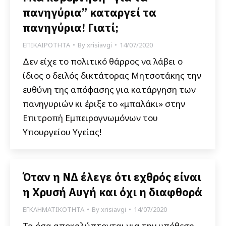
πανηγύρια” καταργεί τα
πανηγύρια! Γιατί;
ΕΠΙΚΑΙΡΟΤΗΤΑ
By
xrisiavgi
14/07/2020
Δεν είχε το πολιτικό θάρρος να λάβει ο
ίδιος ο δειλός δικτάτορας Μητσοτάκης την
ευθύνη της απόφασης για κατάργηση των
πανηγυριών κι έριξε το «μπαλάκι» στην
Επιτροπή Εμπειρογνωμόνων του
Υπουργείου Υγείας!
Όταν η ΝΔ έλεγε ότι εχθρός είναι
η Χρυσή Αυγή και όχι η διαφθορά
ΕΓΚΛΗΜΑΤΙΚΟΤΗΤΑ
By
xrisiavgi
14/07/2020
Τα όσα αποκαλύπτονται για την υπόθεση