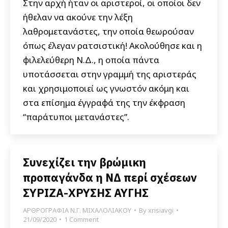
Στην αρχή ήταν οι αριστεροί, οι οποίοι δεν
ήθελαν να ακούνε την λέξη
λαθρομετανάστες, την οποία θεωρούσαν
όπως έλεγαν ρατσιστική! Ακολούθησε και η
φιλελεύθερη Ν.Δ., η οποία πάντα
υποτάσσεται στην γραμμή της αριστεράς
και χρησιμοποιεί ως γνωστόν ακόμη και
στα επίσημα έγγραφά της την έκφραση
“παράτυποι μετανάστες”.
Συνεχίζει την βρώμικη
προπαγάνδα η ΝΔ περί σχέσεων
ΣΥΡΙΖΑ-ΧΡΥΣΗΣ ΑΥΓΗΣ
ΑΡΘΡΟΓΡΑΦΙΑ Ν.Γ. ΜΙΧΑΛΟΛΙΑΚΟΥ
By
xrisiavgi
21/09/2020
1 Comment