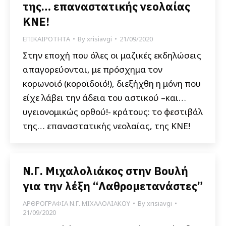
της… επαναστατικής νεολαίας
ΚΝΕ!
ΕΠΙΚΑΙΡΟΤΗΤΑ
By
xrisiavgi
21/09/2020
Στην εποχή που όλες οι μαζικές εκδηλώσεις
απαγορεύονται, με πρόσχημα τον
κορωνοϊό (κοροϊδοϊό!), διεξήχθη η μόνη που
είχε λάβει την άδεια του αστικού –και…
υγειονομικώς ορθού!- κράτους: το φεστιβάλ
της… επαναστατικής νεολαίας, της ΚΝΕ!
Ν.Γ. Μιχαλολιάκος στην Βουλή
για την λέξη “Λαθρομετανάστες”
ΑΡΘΡΟΓΡΑΦΙΑ Ν.Γ. ΜΙΧΑΛΟΛΙΑΚΟΥ
By
xrisiavgi
21/09/2020