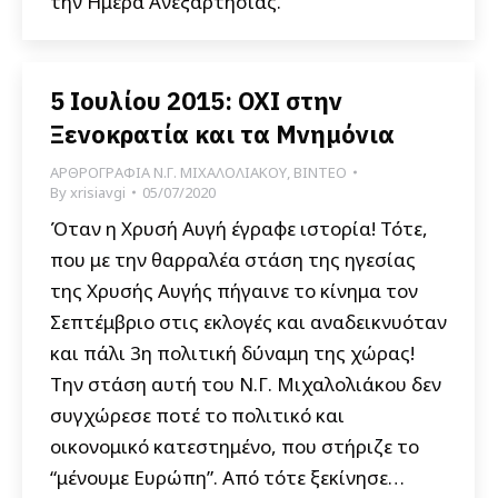
την Ημέρα Ανεξαρτησίας.
5 Ιουλίου 2015: ΟΧΙ στην
Ξενοκρατία και τα Μνημόνια
ΑΡΘΡΟΓΡΑΦΙΑ Ν.Γ. ΜΙΧΑΛΟΛΙΑΚΟΥ
,
ΒΙΝΤΕΟ
By
xrisiavgi
05/07/2020
Όταν η Χρυσή Αυγή έγραφε ιστορία! Τότε,
που με την θαρραλέα στάση της ηγεσίας
της Χρυσής Αυγής πήγαινε το κίνημα τον
Σεπτέμβριο στις εκλογές και αναδεικνυόταν
και πάλι 3η πολιτική δύναμη της χώρας!
Την στάση αυτή του Ν.Γ. Μιχαλολιάκου δεν
συγχώρεσε ποτέ το πολιτικό και
οικονομικό κατεστημένο, που στήριζε το
“μένουμε Ευρώπη”. Από τότε ξεκίνησε…