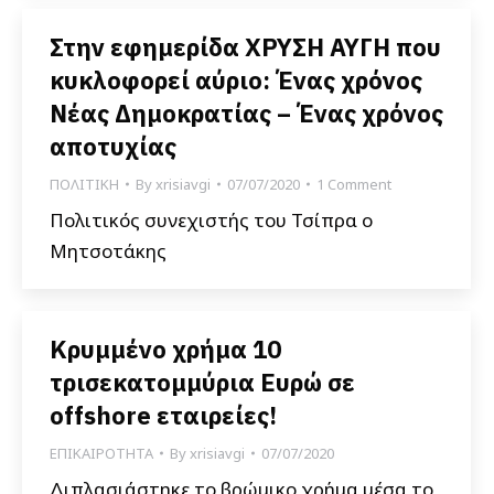
Στην εφημερίδα ΧΡΥΣΗ ΑΥΓΗ που
κυκλοφορεί αύριο: Ένας χρόνος
Νέας Δημοκρατίας – Ένας χρόνος
αποτυχίας
ΠΟΛΙΤΙΚΗ
By
xrisiavgi
07/07/2020
1 Comment
Πολιτικός συνεχιστής του Τσίπρα ο
Μητσοτάκης
Κρυμμένο χρήμα 10
τρισεκατομμύρια Ευρώ σε
offshore εταιρείες!
ΕΠΙΚΑΙΡΟΤΗΤΑ
By
xrisiavgi
07/07/2020
Διπλασιάστηκε το βρώμικο χρήμα μέσα το