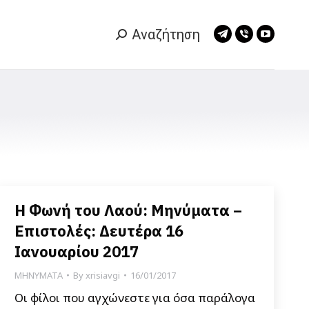
Αναζήτηση
Search:
Telegram
Viber
YouTub
page
page
page
opens
opens
opens
in
in
in
new
new
new
window
window
window
Η Φωνή του Λαού: Μηνύματα –
Επιστολές: Δευτέρα 16
Ιανουαρίου 2017
ΜΗΝΥΜΑΤΑ
By
xrisiavgi
16/01/2017
Οι φίλοι που αγχώνεστε για όσα παράλογα