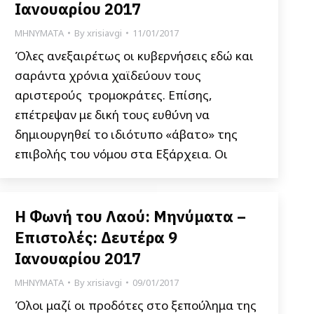
Ιανουαρίου 2017
ΜΗΝΥΜΑΤΑ
By
xrisiavgi
11/01/2017
Όλες ανεξαιρέτως οι κυβερνήσεις εδώ και
σαράντα χρόνια χαϊδεύουν τους
αριστερούς τρομοκράτες. Επίσης,
επέτρεψαν με δική τους ευθύνη να
δημιουργηθεί το ιδιότυπο «άβατο» της
επιβολής του νόμου στα Εξάρχεια. Οι
Η Φωνή του Λαού: Μηνύματα –
Επιστολές: Δευτέρα 9
Ιανουαρίου 2017
ΜΗΝΥΜΑΤΑ
By
xrisiavgi
09/01/2017
Όλοι μαζί οι προδότες στο ξεπούλημα της