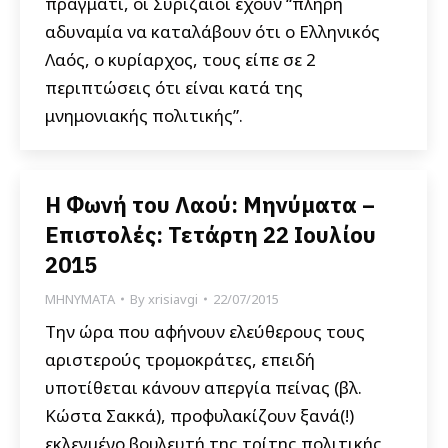
πράγματι, οι Συριζαίοι έχουν “πλήρη
αδυναμία να καταλάβουν ότι ο Ελληνικός
Λαός, ο κυρίαρχος, τους είπε σε 2
περιπτώσεις ότι είναι κατά της
μνημονιακής πολιτικής”.
Η Φωνή του Λαού: Μηνύματα –
Επιστολές: Τετάρτη 22 Ιουλίου
2015
ΜΗΝΥΜΑΤΑ
By
xrisiavgi
22/07/2015
Την ώρα που αφήνουν ελεύθερους τους
αριστερούς τρομοκράτες, επειδή
υποτίθεται κάνουν απεργία πείνας (βλ.
Κώστα Σακκά), προφυλακίζουν ξανά(!)
εκλεγμένο βουλευτή της τρίτης πολιτικής