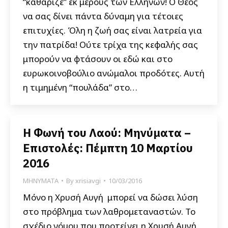
“καθάριζε” εκ μέρους των Ελλήνων! Ο Θεός
να σας δίνει πάντα δύναμη για τέτοιες
επιτυχίες. Όλη η ζωή σας είναι λατρεία για
την πατρίδα! Ούτε τρίχα της κεφαλής σας
μπορούν να φτάσουν οι εδώ και στο
ευρωκοινοβούλιο ανώμαλοι προδότες. Αυτή
η τιμημένη “πουλάδα” στο…
Η Φωνή του Λαού: Μηνύματα –
Επιστολές: Πέμπτη 10 Μαρτίου
2016
ΜΗΝΥΜΑΤΑ
By
xrisiavgi
10/03/2016
Μόνο η Χρυσή Αυγή μπορεί να δώσει λύση
στο πρόβλημα των λαθρομεταναστών. Το
σχέδιο νόμου που προτείνει η Χρυσή Αυγή