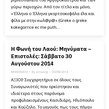
γύρω περιοχών. Από τον τίτλο και μόνο,
«Έλληνα ο Έλληνα γκορτσοκεφάλα έλα και
φίλα με στην κωλ@ρ@» (Greke o greke
kokegorrice ec me puth…
Η Φωνή του Λαού: Μηνύματα –
Επιστολές: Σάββατο 30
Αυγούστου 2014
ΜΗΝΥΜΑΤΑ
By
xrisiavgi
30/08/2014
ΑΞΙΟΙ! Συγχαρητήρια σε όλους τους
Συναγωνιστές που ορκίστηκαν και
ιδιαίτερα στους παράνομα
προφυλακισμένους Κασιδιάρη, Ηλιόπουλο
και Κούζηλο. Το γεγονός πως τους πήγαν