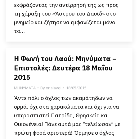
εκφράζοντας την αντίρρησή της ως προς
τη χάραξη του «Άστρου του Δαυίδ» στο
μνημείο και ζήτησε να εμφανίζεται μόνο
το…
Η Φωνή του Λαού: Μηνύματα –
Επιστολές: Δευτέρα 18 Μαΐου
2015
ΜΗΝΥΜΑΤΑ
By
xrisiavgi
18/05/2015
Άντε πάλι ο όχλος των ακαμάτηδων να
ορμά, όχι στα χαρακώματα και όχι για να
υπερασπιστεί Πατρίδα, Θρησκεία και
Οικογένεια! Πάνε αυτά μας “τελείωσαν” με
πρώτη φορά αριστερά! Όρμησε ο όχλος