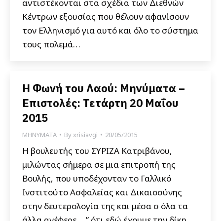
αντιστέκονται στα σχέδια των Διεθνών
Κέντρων εξουσίας που θέλουν αφανίσουν
τον Ελληνισμό για αυτό και όλο το σύστημα
τους πολεμά…
Η Φωνή του Λαού: Μηνύματα –
Επιστολές: Τετάρτη 20 Μαΐου
2015
ΜΗΝΥΜΑΤΑ
By
xrisiavgi
20/05/2015
Η βουλευτής του ΣΥΡΙΖΑ Κατριβάνου,
μιλώντας σήμερα σε μια επιτροπή της
Βουλής, που υποδέχονταν το Γαλλικό
Ινστιτούτο Ασφαλείας και Δικαιοσύνης
στην δευτερολογία της και μέσα σ όλα τα
άλλα ανέφερε …” ότι εδώ έχουμε την δίκη