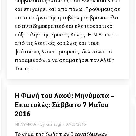
συμβόλαιο εξόντωσης του Ελληνικού λαού
και επιχαίρει και από πάνω. Πρόθυμους σε
αυτό το έργο της η κυβέρνηση βρίσκει όλο
το αντιδημοκρατικό και κλεπτοκρατικό
τόξο πλην της Χρυσής Αυγής. Η Ν.Δ. πέρα
από τις λεκτικές κορώνες και τους
ψεύτικους λεονταρισμούς, δεν κάνει το
παραμικρό για να σταματήσει τον Αλέξη
Τσίπρα…
Η Φωνή του Λαού: Μηνύματα –
Επιστολές: Σάββατο 7 Μαΐου
2016
ΜΗΝΥΜΑΤΑ
By
xrisiavgi
07/05/2016
Το νήμα της ζωής των 3 εργαζόμενων