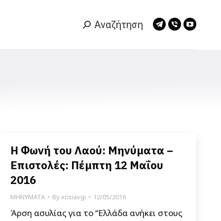
Αναζήτηση
Search:
Telegram
Viber
YouTub
page
page
page
opens
opens
opens
in
in
in
new
new
new
window
window
window
Η Φωνή του Λαού: Μηνύματα –
Επιστολές: Πέμπτη 12 Μαΐου
2016
ΜΗΝΥΜΑΤΑ
By
xrisiavgi
12/05/2016
Άρση ασυλίας για το “Ελλάδα ανήκει στους