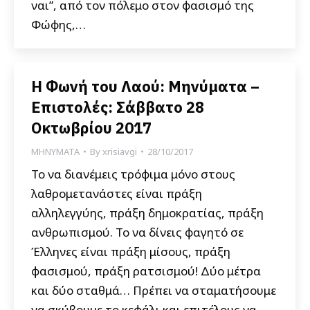
ναι”, από τον πόλεμο στον φασισμό της
Φώφης,…
Η Φωνή του Λαού: Μηνύματα –
Επιστολές: Σάββατο 28
Οκτωβρίου 2017
ΜΗΝΥΜΑΤΑ
By
xrisiavgi
28/10/2017
Το να διανέμεις τρόφιμα μόνο στους
λαθρομετανάστες είναι πράξη
αλληλεγγύης, πράξη δημοκρατίας, πράξη
ανθρωπισμού. Το να δίνεις φαγητό σε
Έλληνες είναι πράξη μίσους, πράξη
φασισμού, πράξη ρατσισμού! Δύο μέτρα
και δύο σταθμά… Πρέπει να σταματήσουμε
να σκύβουμε το κεφάλι και επιτέλους να