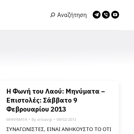
Αναζήτηση
Search:
Telegram
Viber
YouTub
page
page
page
opens
opens
opens
in
in
in
new
new
new
window
window
window
Η Φωνή του Λαού: Μηνύματα –
Επιστολές: Σάββατο 9
Φεβρουαρίου 2013
ΜΗΝΥΜΑΤΑ
By
xrisiavgi
09/02/2013
ΣΥΝΑΓΩΝΙΣΤΕΣ, ΕΙΝΑΙ ΑΝΗΚΟΥΣΤΟ ΤΟ ΟΤΙ