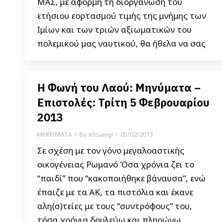
ΜΑΣ, με αφορμή τη διοργάνωση του
ετήσιου εορτασμού τιμής της μνήμης των
Ιμίων και των τριών αξιωματικών του
πολεμικού μας ναυτικού, θα ήθελα να σας
Η Φωνή του Λαού: Μηνύματα –
Επιστολές: Τρίτη 5 Φεβρουαρίου
2013
ΜΗΝΥΜΑΤΑ
By
xrisiavgi
05/02/2013
Σε σχέση με τον γόνο μεγαλοαστικής
οικογένειας Ρωμανό Όσα χρόνια ζει το
“παιδί” που “κακοποιήθηκε βάναυσα”, ενώ
έπαιζε με τα ΑΚ, τα πιστόλια και έκανε
αλη(σ)τείες με τους “συντρόφους” του,
τόσα χρόνια δουλεύω και πληρώνω