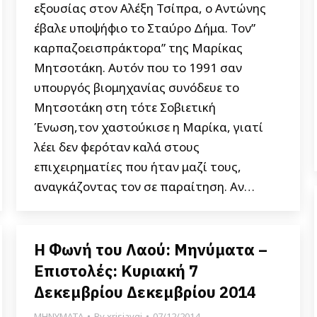
εξουσίας στον Αλέξη Τσίπρα, ο Αντώνης
έβαλε υποψήφιο το Σταύρο Δήμα. Τον”
καρπαζοεισπράκτορα” της Μαρίκας
Μητσοτάκη. Αυτόν που το 1991 σαν
υπουργός βιομηχανίας συνόδευε το
Μητσοτάκη στη τότε Σοβιετική
Ένωση,τον χαστούκισε η Μαρίκα, γιατί
λέει δεν φερόταν καλά στους
επιχειρηματίες που ήταν μαζί τους,
αναγκάζοντας τον σε παραίτηση. Αν…
Η Φωνή του Λαού: Μηνύματα –
Επιστολές: Κυριακή 7
Δεκεμβρίου Δεκεμβρίου 2014
ΜΗΝΥΜΑΤΑ
By
xrisiavgi
07/12/2014