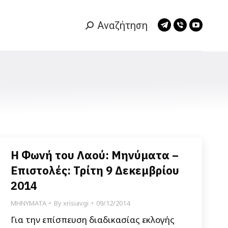
Αναζήτηση
Search:
Telegram
Viber
YouTub
page
page
page
opens
opens
opens
in
in
in
new
new
new
window
window
window
Η Φωνή του Λαού: Μηνύματα –
Επιστολές: Τρίτη 9 Δεκεμβρίου
2014
ΜΗΝΥΜΑΤΑ
By
xrisiavgi
09/12/2014
Για την επίσπευση διαδικασίας εκλογής