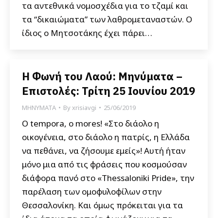
τα αντεθνικά νομοσχέδια για το τζαμί και
τα “δικαιώματα” των λαθρομεταναστών. Ο
ίδιος ο Μητσοτάκης έχει πάρει…
Η Φωνή του Λαού: Μηνύματα –
Επιστολές: Τρίτη 25 Ιουνίου 2019
ΜΗΝΥΜΑΤΑ
By
xrisiavgi
25/06/2019
O tempora, o mores! «Στο διάολο η
οικογένεια, στο διάολο η πατρίς, η Ελλάδα
να πεθάνει, να ζήσουμε εμείς»! Αυτή ήταν
μόνο μια από τις φράσεις που κοσμούσαν
διάφορα πανό στο «Thessaloniki Pride», την
παρέλαση των ομοφυλοφίλων στην
Θεσσαλονίκη. Και όμως πρόκειται για τα