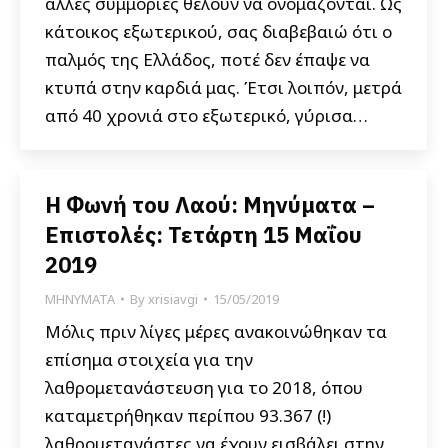
άλλες συμμορίες θέλουν να ονομάζονται. Ως
κάτοικος εξωτερικού, σας διαβεβαιώ ότι ο
παλμός της Ελλάδος, ποτέ δεν έπαψε να
κτυπά στην καρδιά μας. Έτσι λοιπόν, μετρά
από 40 χρονιά στο εξωτερικό, γύρισα…
Η Φωνή του Λαού: Μηνύματα –
Επιστολές: Τετάρτη 15 Μαΐου
2019
ΜΗΝΥΜΑΤΑ
By
xrisiavgi
15/05/2019
Μόλις πριν λίγες μέρες ανακοινώθηκαν τα
επίσημα στοιχεία για την
λαθρομετανάστευση για το 2018, όπου
καταμετρήθηκαν περίπου 93.367 (!)
λαθρομετανάστες να έχουν εισβάλει στην