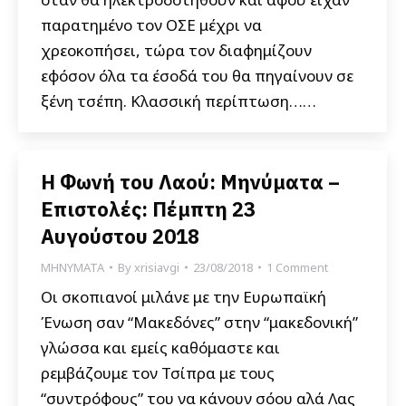
παρατημένο τον ΟΣΕ μέχρι να
χρεοκοπήσει, τώρα τον διαφημίζουν
εφόσον όλα τα έσοδά του θα πηγαίνουν σε
ξένη τσέπη. Κλασσική περίπτωση……
Η Φωνή του Λαού: Μηνύματα –
Επιστολές: Πέμπτη 23
Αυγούστου 2018
ΜΗΝΥΜΑΤΑ
By
xrisiavgi
23/08/2018
1 Comment
Οι σκοπιανοί μιλάνε με την Ευρωπαϊκή
Ένωση σαν “Μακεδόνες” στην “μακεδονική”
γλώσσα και εμείς καθόμαστε και
ρεμβάζουμε τον Τσίπρα με τους
“συντρόφους” του να κάνουν σόου αλά Λας