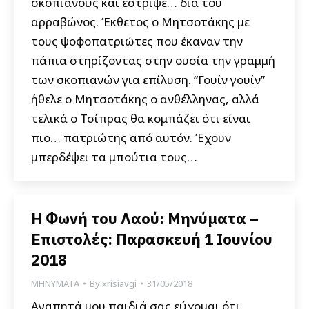
σκοπιανούς και έστριψε… δια του
αρραβώνος. Έκθετος ο Μητσοτάκης με
τους ψοφοπατριώτες που έκαναν την
πάπια στηρίζοντας στην ουσία την γραμμή
των σκοπιανών για επίλυση. “Γουίν γουίν”
ήθελε ο Μητσοτάκης ο ανθέλληνας, αλλά
τελικά ο Τσίπρας θα κομπάζει ότι είναι
πιο… πατριώτης από αυτόν. Έχουν
μπερδέψει τα μπούτια τους…
Η Φωνή του Λαού: Μηνύματα –
Επιστολές: Παρασκευή 1 Ιουνίου
2018
ΜΗΝΥΜΑΤΑ
By
xrisiavgi
31/05/2018
Αγαπητά μου παιδιά σας εύχομαι ότι