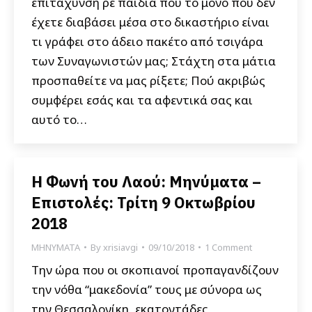
επιτάχυνση ρε παιδιά που το μόνο που δεν
έχετε διαβάσει μέσα στο δικαστήριο είναι
τι γράφει στο άδειο πακέτο από τσιγάρα
των Συναγωνιστών μας; Στάχτη στα μάτια
προσπαθείτε να μας ρίξετε; Πού ακριβώς
συμφέρει εσάς και τα αφεντικά σας και
αυτό το…
Η Φωνή του Λαού: Μηνύματα –
Επιστολές: Τρίτη 9 Οκτωβρίου
2018
ΜΗΝΥΜΑΤΑ
By
xrisiavgi
09/10/2018
1 Comment
Την ώρα που οι σκοπιανοί προπαγανδίζουν
την νόθα “μακεδονία” τους με σύνορα ως
την Θεσσαλονίκη, εκατοντάδες