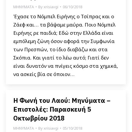
ΜΗΝΥΜΑΤΑ
By
xrisiavgi
06/10/2018
Έχασε το Νόμπελ Ειρήνης ο Τσίπρας και ο
Ζάεφ και… τα βάψαμε μαύρα. Ποιο Νόμπελ
Ειρήνης ρε παιδιά; Εδώ στην Ελλάδα είναι
εμπόλεμη ζώνη όσον αφορά την Συμφωνία
των Πρεσπών, το ίδιο διαβάζω και στα
Σκόπια. Και γιατί το λέω αυτό; Γιατί δεν
είναι δυνατόν να πνίγεις κόσμο στα χημικά,
να ασκείς βία σε όποιον…
Η Φωνή του Λαού: Μηνύματα –
Επιστολές: Παρασκευή 5
Οκτωβρίου 2018
ΜΗΝΥΜΑΤΑ
By
xrisiavgi
05/10/2018