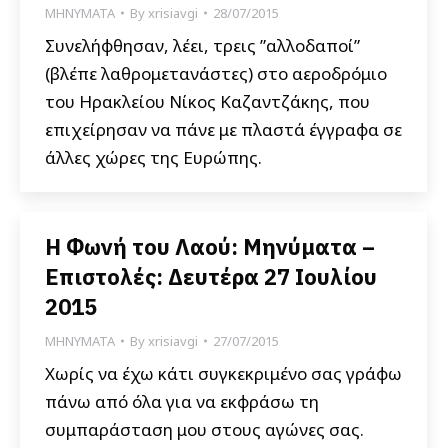
ΜΗΝΥΜΑΤΑ
By
xrisiavgi
28/07/2015
Συνελήφθησαν, λέει, τρεις ”αλλοδαποί”
(βλέπε λαθρομετανάστες) στο αεροδρόμιο
του Ηρακλείου Νίκος Καζαντζάκης, που
επιχείρησαν να πάνε με πλαστά έγγραφα σε
άλλες χώρες της Ευρώπης.
Η Φωνή του Λαού: Μηνύματα –
Επιστολές: Δευτέρα 27 Ιουλίου
2015
ΜΗΝΥΜΑΤΑ
By
xrisiavgi
27/07/2015
Χωρίς να έχω κάτι συγκεκριμένο σας γράφω
πάνω από όλα για να εκφράσω τη
συμπαράσταση μου στους αγώνες σας.