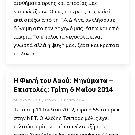
αισθήματα οργής και απορίας μας
κατακλύζουν. Όμως το χρέος μας καλεί,
εκεί απέξω από τη Γ.Α.Δ.Α να αντλήσουμε
δύναμη από τον Αρχηγό μας, έστω και από
μακριά. Τα υπόλοιπα γεγονότα είναι
γνωστά αλλά η ψυχή μας, ξέρει και κρατάει
τα λόγια…
Η Φωνή του Λαού: Μηνύματα –
Επιστολές: Τρίτη 6 Μαΐου 2014
ΜΗΝΥΜΑΤΑ
By
xrisiavgi
06/05/2014
Τετάρτη 11 Ιουλίου 2012, ώρα 9.55 το πρωί
στην ΝΕΤ. Ο Αλέξης Τσίπρας μόλις έχει
τελειώσει μία ωριαία συνέντευξή του
στους Συριζαίους δημοσιογράφους Κώστα