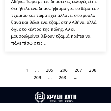
Αθήνα. Τώρα με τις δημοτικές εκλογές είπε
ότι ήθελε ένα δημοψήφισμα για το θέμα του
τζαμιού και τώρα έχει αλλάξει στο μυαλό
ξανά και θέλει ένα τζαμί στην Αθήνα, αλλά
όχι στο κέντρο της πόλης. Αν οι
μουσουλμάνοι θέλουν τζαμιά πρέπει να
πάνε πίσω στις…
←
1
…
205
206
207
208
209
…
263
→
Useful Links