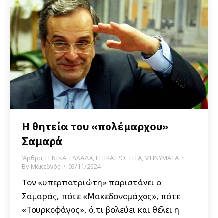
Η θητεία του «πολέμαρχου»
Σαμαρά
Άρθρα
,
ΓΕΝΙΚΑ
,
ΕΛΛΑΔΑ
,
ΕΠΙΚΑΙΡΟΤΗΤΑ
,
ΜΗΝΥΜΑΤΑ
By
Μακεδνός
03/11/2024
Τον «υπερπατριώτη» παριστάνει ο
Σαμαράς, πότε «Μακεδονομάχος», πότε
«Τουρκοφάγος», ό,τι βολεύει και θέλει η