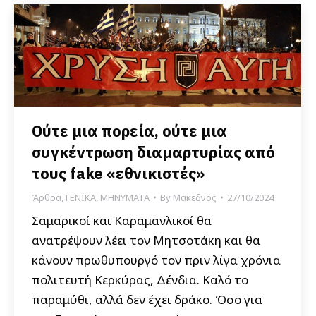
Ούτε μια πορεία, ούτε μια
συγκέντρωση διαμαρτυρίας από
τους fake «εθνικιστές»
Άρθρα
,
ΓΕΝΙΚΑ
,
ΜΗΝΥΜΑΤΑ
By
Μακεδνός
27/10/2024
Σαμαρικοί και Καραμανλικοί θα
ανατρέψουν λέει τον Μητσοτάκη και θα
κάνουν πρωθυπουργό τον πριν λίγα χρόνια
πολιτευτή Κερκύρας, Δένδια. Καλό το
παραμύθι, αλλά δεν έχει δράκο. Όσο για