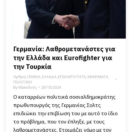
Γερμανία: Λαθρομετανάστες για
την Ελλάδα και Eurofighter για
την Τουρκία
Άρθρα
,
ΓΕΝΙΚΑ
,
ΕΛΛΑΔΑ
,
ΕΠΙΚΑΙΡΟΤΗΤΑ
,
ΜΗΝΥΜΑΤΑ
,
ΠΟΛΙΤΙΚΗ
By
Μακεδνός
26/10/2024
Ο καταρρέων πολιτικά σοσιαλδημοκράτης
πρωθυπουργός της Γερμανίας Σολτς
επιδιώκει την επιβίωση του με αυτό το ίδιο
το πρόβλημα, που τον έπληξε, με τους
λαθρομετανάστες. Ετοιμάζει νόμο με τον