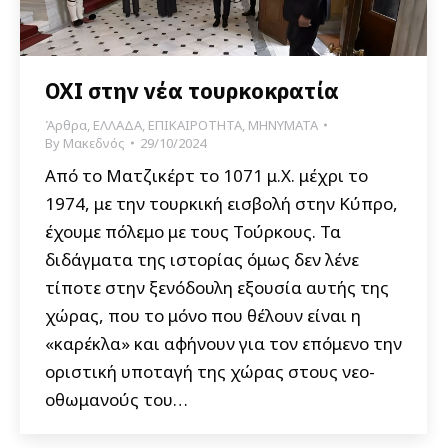
ΟΧΙ στην νέα τουρκοκρατία
Άρθρα
,
ΕΛΛΑΔΑ
,
ΕΠΙΚΑΙΡΟΤΗΤΑ
,
ΜΗΝΥΜΑΤΑ
By
Μακεδνός
29/10/2024
Από το Ματζικέρτ το 1071 μ.Χ. μέχρι το
1974, με την τουρκική εισβολή στην Κύπρο,
έχουμε πόλεμο με τους Τούρκους. Τα
διδάγματα της ιστορίας όμως δεν λένε
τίποτε στην ξενόδουλη εξουσία αυτής της
χώρας, που το μόνο που θέλουν είναι η
«καρέκλα» και αφήνουν για τον επόμενο την
οριστική υποταγή της χώρας στους νεο-
οθωμανούς του…