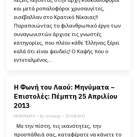
και μετά ροπαλοφόροι χρυσαυγίτες,
εισέβαλλαν στο Κρατικό Νίκαιας!!
Παραποιώντας το φιλανθρωπικό έργο των
συναγωνιστών άρχισε τις γνωστές
κατηγορίες, που πλέον κάθε Έλληνας ξέρει
καλά ότι είναι ψευδείς! Ο Καψής που ο
εντεταλμένος…
Η Φωνή του Λαού: Μηνύματα –
Επιστολές: Πέμπτη 25 Απριλίου
2013
ΜΗΝΥΜΑΤΑ
By
xrisiavgi
25/04/2013
Με την πίστη, τις ικανότητες, την
προσπάθειά σας, καταφέρατε να κάνετε το