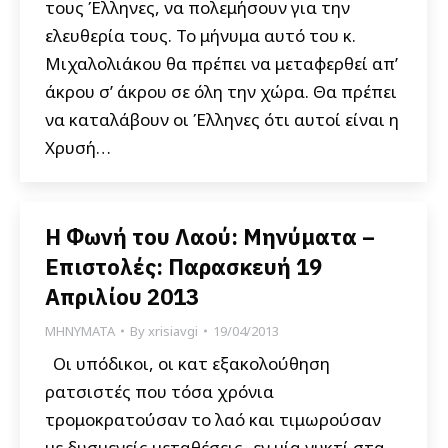
τους Έλληνες, να πολεμήσουν για την
ελευθερία τους. Το μήνυμα αυτό του κ.
Μιχαλολιάκου θα πρέπει να μεταφερθεί απ’
άκρου σ’ άκρου σε όλη την χώρα. Θα πρέπει
να καταλάβουν οι Έλληνες ότι αυτοί είναι η
Χρυσή…
Η Φωνή του Λαού: Μηνύματα –
Επιστολές: Παρασκευή 19
Απριλίου 2013
ΜΗΝΥΜΑΤΑ
By
xrisiavgi
19/04/2013
Οι υπόδικοι, οι κατ εξακολούθηση
ρατσιστές που τόσα χρόνια
τρομοκρατούσαν το λαό και τιμωρούσαν
με δυσμενείς μεταθέσεις -εν μία νυκτί στα