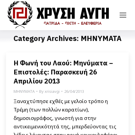
Category Archives:
ΜΗΝΥΜΑΤΑ
Η Φωνή του Λαού: Μηνύματα –
Επιστολές: Παρασκευή 26
Απριλίου 2013
ΜΗΝΥΜΑΤΑ
By
xrisiavgi
26/04/2013
Ξαναχτύπησε εχθές με γελοίο τρόπο η
Τρέμη (των πολλών καρατίων),
δημοσιογράφος, γνωστή για στην
αντικειμενικότητά της, μπερδεύοντας τις
λέξεις λέγοντας στην αρχή κουκουλοφόροι