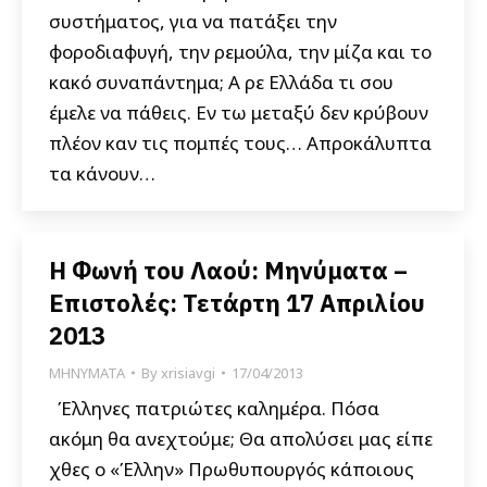
συστήματος, για να πατάξει την
φοροδιαφυγή, την ρεμούλα, την μίζα και το
κακό συναπάντημα; Α ρε Ελλάδα τι σου
έμελε να πάθεις. Εν τω μεταξύ δεν κρύβουν
πλέον καν τις πομπές τους… Απροκάλυπτα
τα κάνουν…
Η Φωνή του Λαού: Μηνύματα –
Επιστολές: Τετάρτη 17 Απριλίου
2013
ΜΗΝΥΜΑΤΑ
By
xrisiavgi
17/04/2013
Έλληνες πατριώτες καλημέρα. Πόσα
ακόμη θα ανεχτούμε; Θα απολύσει μας είπε
χθες ο «Έλλην» Πρωθυπουργός κάποιους