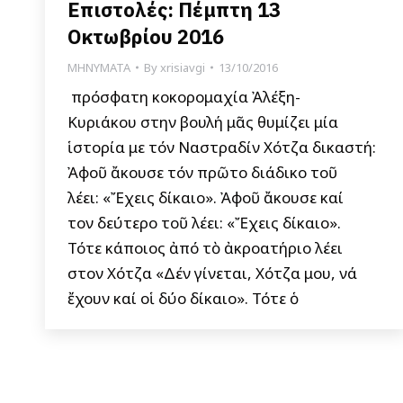
Επιστολές: Πέμπτη 13
Οκτωβρίου 2016
ΜΗΝΥΜΑΤΑ
By
xrisiavgi
13/10/2016
Ἡ πρόσφατη κοκορομαχία Ἀλέξη-
Κυριάκου στην βουλή μᾶς θυμίζει μία
ἱστορία με τόν Ναστραδίν Χότζα δικαστή:
Ἀφοῦ ἄκουσε τόν πρῶτο διάδικο τοῦ
λέει: «Ἔχεις δίκαιο». Ἀφοῦ ἄκουσε καί
τον δεύτερο τοῦ λέει: «Ἔχεις δίκαιο».
Τότε κάποιος ἀπό τὸ ἀκροατήριο λέει
στον Χότζα «Δέν γίνεται, Χότζα μου, νά
ἔχουν καί οἱ δύο δίκαιο». Τότε ὁ