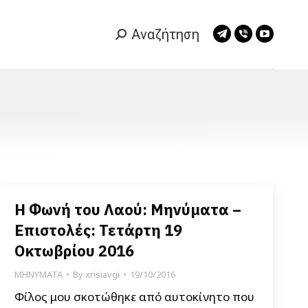
Αναζήτηση
Search:
Telegram
Viber
YouTub
page
page
page
opens
opens
opens
in
in
in
new
new
new
window
window
window
Η Φωνή του Λαού: Μηνύματα –
Επιστολές: Τετάρτη 19
Οκτωβρίου 2016
ΜΗΝΥΜΑΤΑ
By
xrisiavgi
19/10/2016
Φίλος μου σκοτώθηκε από αυτοκίνητο που