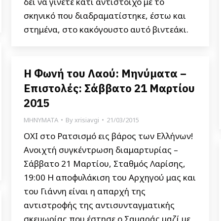
δει να γίνετε κάτι αντίστοιχο με το
σκηνικό που διαδραματίστηκε, έστω και
στημένα, στο κακόγουστο αυτό βιντεάκι.
Η Φωνή του Λαού: Μηνύματα –
Επιστολές: Σάββατο 21 Μαρτίου
2015
ΜΗΝΥΜΑΤΑ
By
xrisiavgi
21/03/2015
ΟΧΙ στο Ρατσισμό εις βάρος των Ελλήνων!
Ανοιχτή συγκέντρωση διαμαρτυρίας –
Σάββατο 21 Μαρτίου, Σταθμός Λαρίσης,
19:00 Η αποφυλάκιση του Αρχηγού μας και
του Γιάννη είναι η απαρχή της
αντιστροφής της αντισυνταγματικής
σκευωρίας που έστησε ο Σαμαράς μαζί με