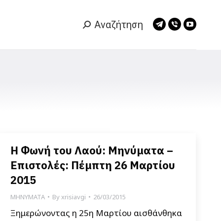
Αναζήτηση
Search:
Telegram
Viber
YouTub
page
page
page
opens
opens
opens
in
in
in
new
new
new
window
window
window
Η Φωνή του Λαού: Μηνύματα –
Επιστολές: Πέμπτη 26 Μαρτίου
2015
ΜΗΝΥΜΑΤΑ
By
xrisiavgi
26/03/2015
Ξημερώνοντας η 25η Μαρτίου αισθάνθηκα