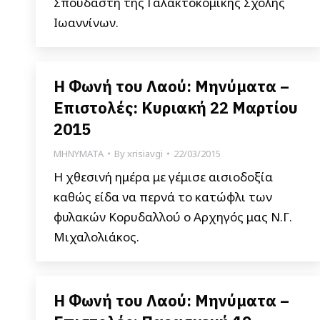
Σπουδαστή της Γαλακτοκομικής Σχολής
Ιωαννίνων.
Η Φωνή του Λαού: Μηνύματα –
Επιστολές: Κυριακή 22 Μαρτίου
2015
ΜΗΝΥΜΑΤΑ
By
xrisiavgi
22/03/2015
Η χθεσινή ημέρα με γέμισε αισιοδοξία
καθώς είδα να περνά το κατώφλι των
φυλακών Κορυδαλλού ο Αρχηγός μας Ν.Γ.
Μιχαλολιάκος.
Η Φωνή του Λαού: Μηνύματα –