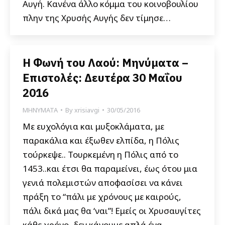
Αυγή. Κανένα άλλο κόμμα του κοινοβουλίου
πλην της Χρυσής Αυγής δεν τίμησε…
Η Φωνή του Λαού: Μηνύματα –
Επιστολές: Δευτέρα 30 Μαΐου
2016
ΜΗΝΥΜΑΤΑ
By
xrisiavgi
30/05/2016
Με ευχολόγια και μυξοκλάματα, με
παρακάλια και έξωθεν ελπίδα, η Πόλις
τούρκεψε.. Τουρκεμένη η Πόλις από το
1453..και έτσι θα παραμείνει, έως ότου μια
γενιά πολεμιστών αποφασίσει να κάνει
πράξη το “πάλι με χρόνους με καιρούς,
πάλι δικά μας θα ‘ναι”! Εμείς οι Χρυσαυγίτες
κάθε χρόνο, δεν κάνουμε απλά ένα