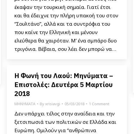
έκαψαν την τουρκική σημαία. Γιατί έτσι
και θα έδειχνε την πλήρη υπακοή του στον
“Σουλτάνο”, αλλά και τα συντρόφια του
που καίνε την Eλληνική και μένουν
ελεύθερα θα χαιρόταν. Μ’ ένα σμπάρο δυο
τριγόνια. Βέβαια, σου λέει δεν μπορώ να…
Η Φωνή του Λαού: Μηνύματα –
Επιστολές: Δευτέρα 5 Μαρτίου
2018
ΜΗΝΥΜΑΤΑ
By
xrisiavgi
05/03/2018
1 Comment
Δεν υπάρχει τέλος στην αναίδεια και την
ξετσιπωσιά των πολιτικών σε Ελλάδα και
Ευρώπη. Ομιλούν για “ανθρώπινα