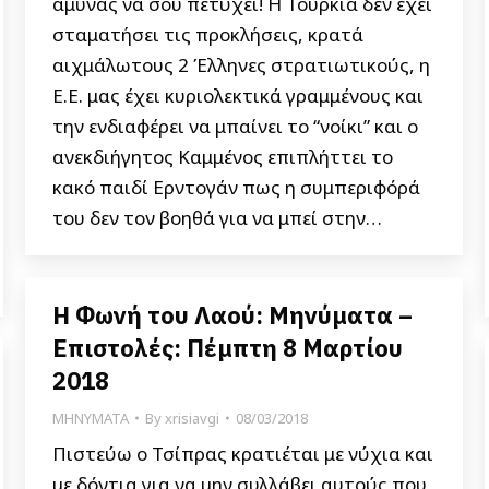
άμυνας να σου πετύχει! Η Τουρκία δεν έχει
σταματήσει τις προκλήσεις, κρατά
αιχμάλωτους 2 Έλληνες στρατιωτικούς, η
Ε.Ε. μας έχει κυριολεκτικά γραμμένους και
την ενδιαφέρει να μπαίνει το “νοίκι” και ο
ανεκδιήγητος Καμμένος επιπλήττει το
κακό παιδί Ερντογάν πως η συμπεριφόρά
του δεν τον βοηθά για να μπεί στην…
Η Φωνή του Λαού: Μηνύματα –
Επιστολές: Πέμπτη 8 Μαρτίου
2018
ΜΗΝΥΜΑΤΑ
By
xrisiavgi
08/03/2018
Πιστεύω ο Τσίπρας κρατιέται με νύχια και
με δόντια για να μην συλλάβει αυτούς που