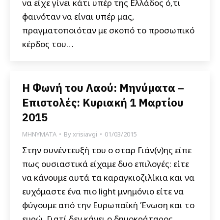
να είχε γίνει κάτι υπέρ της Ελλάδος ό,τι
φαινόταν να είναι υπέρ μας,
πραγματοποιόταν με σκοπό το προσωπικό
κέρδος του…
Η Φωνή του Λαού: Μηνύματα –
Επιστολές: Κυριακή 1 Μαρτίου
2015
ΜΗΝΥΜΑΤΑ
By
xrisiavgi
01/03/2015
Στην συνέντευξή του ο σταρ Γιάν(ν)ης είπε
πως ουσιαστικά είχαμε δυο επιλογές: είτε
να κάνουμε αυτά τα καραγκιοζιλίκια και να
ευχόμαστε ένα πιο light μνημόνιο είτε να
φύγουμε από την Ευρωπαϊκή Ένωση και το
ευρώ. Γιατί δεν κάνει ο δημοκράταρος