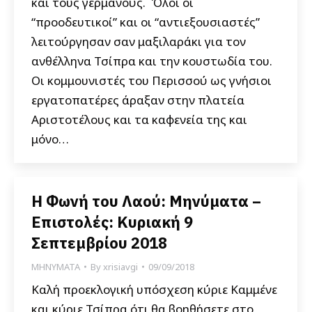
και τους γερμανούς. Όλοι οι
“προοδευτικοί” και οι “αντιεξουσιαστές”
λειτούργησαν σαν μαξιλαράκι για τον
ανθέλληνα Τσίπρα και την κουστωδία του.
Οι κομμουνιστές του Περισσού ως γνήσιοι
εργατοπατέρες άραξαν στην πλατεία
Αριστοτέλους και τα καφενεία της και
μόνο…
Η Φωνή του Λαού: Μηνύματα –
Επιστολές: Κυριακή 9
Σεπτεμβρίου 2018
ΜΗΝΥΜΑΤΑ
By
xrisiavgi
09/09/2018
Καλή προεκλογική υπόσχεση κύριε Καμμένε
και κύριε Τσίπρα ότι θα βοηθήσετε στο