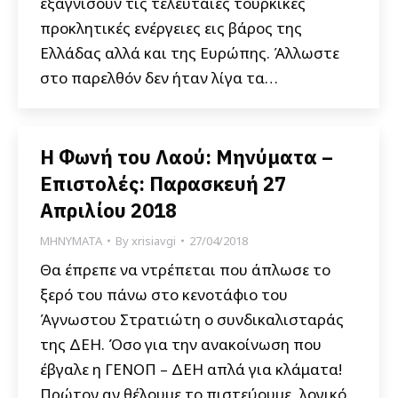
εξαγνίσουν τις τελευταίες τουρκικές
προκλητικές ενέργειες εις βάρος της
Ελλάδας αλλά και της Ευρώπης. Άλλωστε
στο παρελθόν δεν ήταν λίγα τα…
Η Φωνή του Λαού: Μηνύματα –
Επιστολές: Παρασκευή 27
Απριλίου 2018
ΜΗΝΥΜΑΤΑ
By
xrisiavgi
27/04/2018
Θα έπρεπε να ντρέπεται που άπλωσε το
ξερό του πάνω στο κενοτάφιο του
Άγνωστου Στρατιώτη ο συνδικαλισταράς
της ΔΕΗ. Όσο για την ανακοίνωση που
έβγαλε η ΓΕΝΟΠ – ΔΕΗ απλά για κλάματα!
Πρώτον αν θέλουμε το πιστεύουμε, λογικό