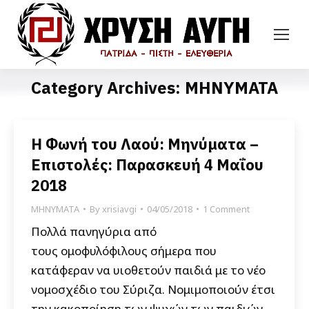
Category Archives:
ΜΗΝΥΜΑΤΑ
Η Φωνή του Λαού: Μηνύματα –
Επιστολές: Παρασκευή 4 Μαΐου
2018
ΜΗΝΥΜΑΤΑ
By
xrisiavgi
04/05/2018
1 Comment
Πολλά πανηγύρια από
τους ομοφυλόφιλους σήμερα που
κατάφεραν να υιοθετούν παιδιά με το νέο
νομοσχέδιο του Σύριζα. Νομιμοποιούν έτσι
την κακοποίηση των ψυχών των παιδιών,