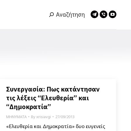
Αναζήτηση
Search:
Telegram
Viber
YouTub
page
page
page
opens
opens
opens
in
in
in
new
new
new
window
window
window
Συνεργασία: Πως κατάντησαν
τις λέξεις “Ελευθερία” και
“Δημοκρατία”
ΜΗΝΥΜΑΤΑ
By
xrisiavgi
27/09/2013
«Ελευθερία και Δημοκρατία» δυο ευγενείς