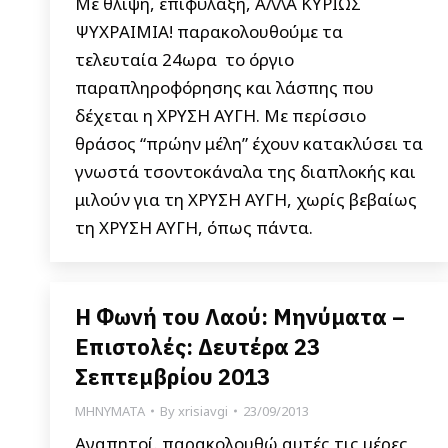
Με θλίψη, επιφύλαξη, ΑΛΛΑ ΚΥΡΙΩΣ
ΨΥΧΡΑΙΜΙΑ! παρακολουθούμε τα
τελευταία 24ωρα το όργιο
παραπληροφόρησης και λάσπης που
δέχεται η ΧΡΥΣΗ ΑΥΓΗ. Με περίσσιο
θράσος “πρώην μέλη” έχουν κατακλύσει τα
γνωστά τσοντοκάναλα της διαπλοκής και
μιλούν για τη ΧΡΥΣΗ ΑΥΓΗ, χωρίς βεβαίως
τη ΧΡΥΣΗ ΑΥΓΗ, όπως πάντα.
Η Φωνή του Λαού: Μηνύματα –
Επιστολές: Δευτέρα 23
Σεπτεμβρίου 2013
ΜΗΝΥΜΑΤΑ
By
xrisiavgi
23/09/2013
Αγαπητοί. παρακολουθώ αυτές τις μέρες