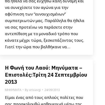
θα ήθελα να σας ευχηθώ καλή δύναμη και
να συνεχίσετε τον αγώνα για την
αφύπνιση των “ευνουχισμένων”
συμπατριωτών μας. Παράλληλα θα ήθελα
να σας προτείνω να περάσετε στην
αντεπίθεση με το μοναδικό τρόπο που
κάνατε μέχρι τώρα, ξεσκεπάζοντας τους.
Γιατί την ώρα που βαλθήκανε να…
Η Φωνή του Λαού: Μηνύματα –
Επιστολές:Τρίτη 24 Σεπτεμβρίου
2013
ΜΗΝΥΜΑΤΑ
By
xrisiavgi
24/09/2013
Είμαι ένας από τους απλούς πολίτες που
σας παρακολουθώ καθημερινά μέσω της