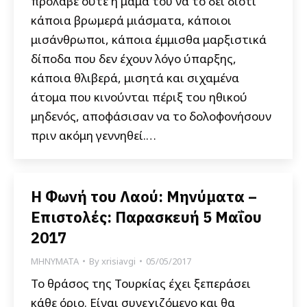
πρόλαβε ούτε η μαμά του να το δει διότι
κάποια βρωμερά μιάσματα, κάποιοι
μισάνθρωποι, κάποια έμμισθα μαρξιστικά
δίποδα που δεν έχουν λόγο ύπαρξης,
κάποια θλιβερά, μισητά και σιχαμένα
άτομα που κινούνται πέριξ του ηθικού
μηδενός, αποφάσισαν να το δολοφονήσουν
πριν ακόμη γεννηθεί.…
Η Φωνή του Λαού: Μηνύματα –
Επιστολές: Παρασκευή 5 Μαΐου
2017
ΜΗΝΥΜΑΤΑ
By
xrisiavgi
05/05/2017
Το θράσος της Τουρκίας έχει ξεπεράσει
κάθε όριο. Είναι συνεχιζόμενο και θα