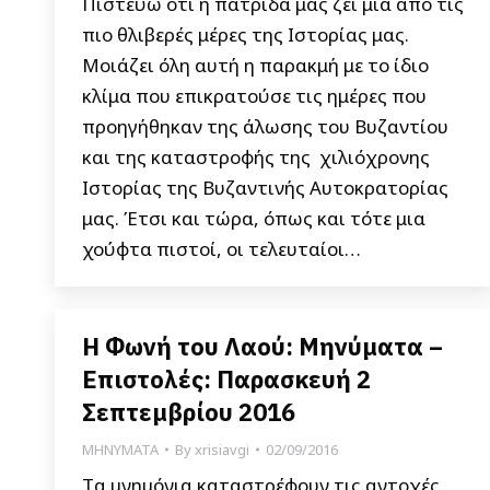
Πιστεύω ότι η πατρίδα μας ζει μία από τις
πιο θλιβερές μέρες της Ιστορίας μας.
Μοιάζει όλη αυτή η παρακμή με το ίδιο
κλίμα που επικρατούσε τις ημέρες που
προηγήθηκαν της άλωσης του Βυζαντίου
και της καταστροφής της χιλιόχρονης
Ιστορίας της Βυζαντινής Αυτοκρατορίας
μας. Έτσι και τώρα, όπως και τότε μια
χούφτα πιστοί, οι τελευταίοι…
Η Φωνή του Λαού: Μηνύματα –
Επιστολές: Παρασκευή 2
Σεπτεμβρίου 2016
ΜΗΝΥΜΑΤΑ
By
xrisiavgi
02/09/2016
Tα μνημόνια καταστρέφουν τις αντοχές