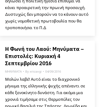
δηλώσει η πολιτική ηγεσία επιθυμεί να
κάνει προαιρετική την πρωινή προσευχή.
Δυστυχώς δεν μπορούν να το κάνουν αυτό
χωρίς νομοθετική πρωτοβουλία που θα
τροποποιήσει το Π.Δ
Η Φωνή του Λαού: Μηνύματα –
Επιστολές: Κυριακή 4
Σεπτεμβρίου 2016
ΜΗΝΥΜΑΤΑ
By
xrisiavgi
04/09/2016
Μολών λαβέ! Αυτό είναι το διαχρονικό
μήνυμα της ελληνικής ψυχής απέναντι σε
κάθε ξενοκίνητο δυνάστη. Για ακόμα μια
χρονιά τιμήσαμε στις Θερμοπύλες τον
ηρωικό Βασιλιά της Σπάρτης, Λεωνίδα και