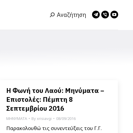
Αναζήτηση
Search:
Telegram
Viber
YouTub
page
page
page
opens
opens
opens
in
in
in
new
new
new
window
window
window
Η Φωνή του Λαού: Μηνύματα –
Επιστολές: Πέμπτη 8
Σεπτεμβρίου 2016
ΜΗΝΥΜΑΤΑ
By
xrisiavgi
08/09/2016
Παρακολουθώ τις συνεντεύξεις του Γ.Γ.