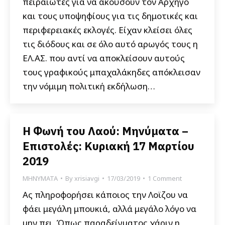
πειραιώτες για να ακούσουν τον Αρχηγό
και τους υποψηφίους για τις δημοτικές και
περιφερειακές εκλογές. Είχαν κλείσει όλες
τις διόδους και σε όλο αυτό αρωγός τους η
ΕΛ.ΑΣ. που αντί να αποκλείσουν αυτούς
τους γραφικούς μπαχαλάκηδες απόκλεισαν
την νόμιμη πολιτική εκδήλωση…
Η Φωνή του Λαού: Μηνύματα –
Επιστολές: Κυριακή 17 Μαρτίου
2019
ΜΗΝΥΜΑΤΑ
By
xrisiavgi
17/03/2019
1 Comment
Aς πληροφορήσει κάποιος την Λοϊζου να
φάει μεγάλη μπουκιά, αλλά μεγάλο λόγο να
μην πει. Όπως παραδείγματος χάριν η