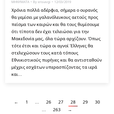
ΜΗΝΥΜΑΤΑ
By
xrisiavgi
12/03/2019
Χρόνια πολλά αδέρφια, σήμερα ο ουρανός
θα γεμίσει με γαλανόλευκους αετούς προς
πείσμα των καιρών και θα τους θυμίσουμε
ότι τίποτα δεν έχει τελειώσει για την
Μακεδονία μας, όλα τώρα αρχίζουν. Όπως
τότε έτσι και τώρα οι αγνοί Έλληνες θα
στελεχώσουν τους κατά τόπους
Εθνικιστικούς πυρήνες και θα αντισταθούν
μέχρις εσχάτων υπερασπίζοντας τα ιερά
και…
←
1
…
26
27
28
29
30
…
263
→