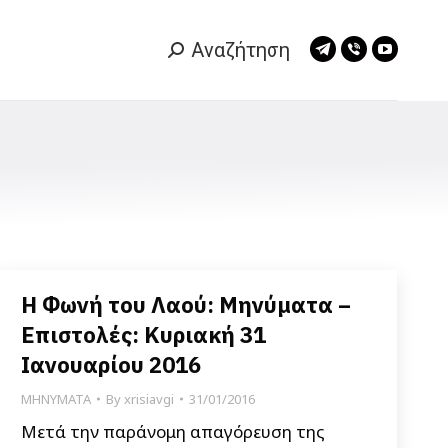
Αναζήτηση
Search:
Telegram
Viber
YouTub
page
page
page
opens
opens
opens
in
in
in
new
new
new
window
window
window
Η Φωνή του Λαού: Μηνύματα –
Επιστολές: Κυριακή 31
Ιανουαρίου 2016
ΜΗΝΥΜΑΤΑ
By
xrisiavgi
31/01/2016
Μετά την παράνομη απαγόρευση της