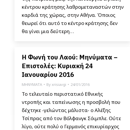
κέντρου κράτησης λαθρομεταναστών στην
καρδιά της χώρας, στην Αθήνα. Όποιος
θεωρεί ότι αυτό το κέντρο κράτησης δεν
θα γίνει μια δεύτερη…
Η Φωνή του Λαού: Μηνύματα –
Επιστολές: Κυριακή 24
Ιανουαρίου 2016
ΜΗΝΥΜΑΤΑ
By
xrisiavgi
24/01/2016
Το τελευταίο περιστατικό Εθνικής
ντροπής και ταπείνωσης η προσβολή που
δέχτηκε -γελώντας μάλιστα- ο Αλέξης
Τσίπρας από τον Βόλφανγκ Σόιμπλε. Ούτε
λίγο, ούτε πολύ ο Γερμανός επικυρίαρχος