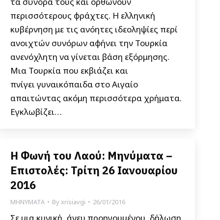
τα σύνορα τους και ορθώνουν
περισσότερους φράχτες. Η ελληνική
κυβέρνηση με τις ανόητες ιδεοληψίες περί
ανοιχτών συνόρων αφήνει την Τουρκία
ανενόχλητη να γίνεται βάση εξόρμησης.
Μια Τουρκία που εκβιάζει και
πνίγει γυναικόπαιδα στο Αιγαίο
απαιτώντας ακόμη περισσότερα χρήματα.
Εγκλωβίζει…
Η Φωνή του Λαού: Μηνύματα –
Επιστολές: Τρίτη 26 Ιανουαρίου
2016
ΜΗΝΥΜΑΤΑ
By
xrisiavgi
26/01/2016
Σε μια κυνική, άνευ προηγουμένου, δήλωση