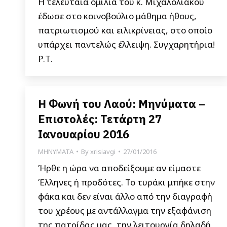
Η τελευταία ομιλία του κ. Μιχαλολιάκου
έδωσε στο κοινοβούλιο μάθημα ήθους,
πατριωτισμού και ειλικρίνειας, στο οποίο
υπάρχει παντελώς έλλειψη. Συγχαρητήρια!
Ρ.Τ.
Η Φωνή του Λαού: Μηνύματα –
Επιστολές: Τετάρτη 27
Ιανουαρίου 2016
ΜΗΝΥΜΑΤΑ
By
xrisiavgi
27/01/2016
Ήρθε η ώρα να αποδείξουμε αν είμαστε
Έλληνες ή προδότες. Το τυράκι μπήκε στην
φάκα και δεν είναι άλλο από την διαγραφή
του χρέους με αντάλλαγμα την εξαφάνιση
της πατρίδας μας, την λειτουργία δηλαδή