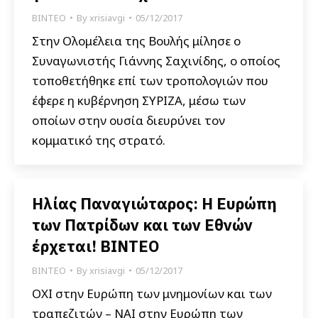
ΒΙΝΤΕΟ
By
xrisiavgi
05/12/2017
Στην Ολομέλεια της Βουλής μίλησε ο
Συναγωνιστής Γιάννης Σαχινίδης, ο οποίος
τοποθετήθηκε επί των τροπολογιών που
έφερε η κυβέρνηση ΣΥΡΙΖΑ, μέσω των
οποίων στην ουσία διευρύνει τον
κομματικό της στρατό.
Ηλίας Παναγιώταρος: Η Ευρώπη
των Πατρίδων και των Εθνών
έρχεται! ΒΙΝΤΕΟ
ΒΙΝΤΕΟ
By
xrisiavgi
05/12/2017
ΟΧΙ στην Ευρώπη των μνημονίων και των
τραπεζιτών – ΝΑΙ στην Ευρώπη των