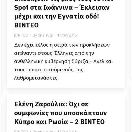
Spot στα Ιωάννινα – Έκλεισαν
μέχρι και την Εγνατία οδό!
ΒΙΝΤΕΟ
ΒΙΝΤΕΟ
By
xrisiavgi
14/04/2016
Δεν έχει τέλος η σειρά των προκλήσεων
απέναντι στους Έλληνες από την
ανθελληνική κυβέρνηση Σύριζα – Ανέλ και
τους προστατευόμενούς της
λαθρομετανάστες.
Ελένη Ζαρούλια: Όχι σε
συμφωνίες που υποσκάπτουν
Κύπρο και Ρωσία – 2 ΒΙΝΤΕΟ
ΒΙΝΤΕΟ
By
xrisiavgi
13/04/2016