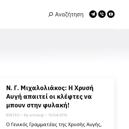
Αναζήτηση
Search:
Telegram
Viber
YouTub
page
page
page
opens
opens
opens
in
in
in
new
new
new
window
window
window
Ν. Γ. Μιχαλολιάκος: Η Χρυσή
Αυγή απαιτεί οι κλέφτες να
μπουν στην φυλακή!
ΒΙΝΤΕΟ
By
xrisiavgi
15/04/2016
Ο Γενικός Γραμματέας της Χρυσής Αυγής,