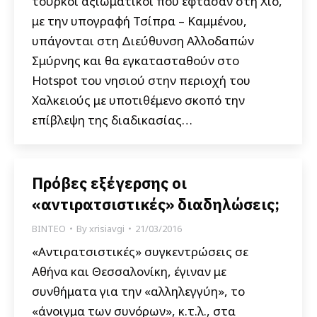
τούρκοι αξιωματικοί που έφτασαν στη Χίο,
με την υπογραφή Τσίπρα – Καμμένου,
υπάγονται στη Διεύθυνση Αλλοδαπών
Σμύρνης και θα εγκατασταθούν στο
Hotspot του νησιού στην περιοχή του
Χαλκειούς με υποτιθέμενο σκοπό την
επίβλεψη της διαδικασίας…
Πρόβες εξέγερσης οι
«αντιρατσιστικές» διαδηλώσεις;
ΒΙΝΤΕΟ
By
xrisiavgi
21/03/2016
«Αντιρατσιστικές» συγκεντρώσεις σε
Αθήνα και Θεσσαλονίκη, έγιναν με
συνθήματα για την «αλληλεγγύη», το
«άνοιγμα των συνόρων», κ.τ.λ., στα