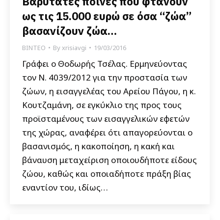
Βαρύτατες ποινές που φτάνουν
ως τις 15.000 ευρώ σε όσα “ζώα”
βασανίζουν ζώα…
ΒΙΝΤΕΟ
By
xrisiavgi
19/03/2016
Γράφει ο Θοδωρής Τσέλας. Ερμηνεύοντας
τον Ν. 4039/2012 για την προστασία των
ζώων, η εισαγγελέας του Αρείου Πάγου, η κ.
Κουτζαμάνη, σε εγκύκλιο της προς τους
προϊσταμένους των εισαγγελικών εφετών
της χώρας, αναφέρει ότι απαγορεύονται ο
βασανισμός, η κακοποίηση, η κακή και
βάναυση μεταχείριση οποιουδήποτε είδους
ζώου, καθώς και οποιαδήποτε πράξη βίας
εναντίον του, ιδίως…