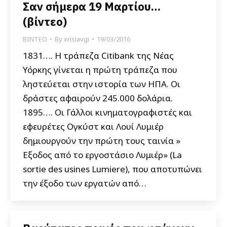
Σαν σήμερα 19 Μαρτίου…
(βίντεο)
ΒΙΝΤΕΟ
By
xrisiavgi
19/03/2016
1831…. Η τράπεζα Citibank της Νέας
Υόρκης γίνεται η πρώτη τράπεζα που
ληστεύεται στην ιστορία των ΗΠΑ. Οι
δράστες αφαιρούν 245.000 δολάρια.
1895…. Οι Γάλλοι κινηματογραφιστές και
εφευρέτες Ογκύστ και Λουί Λυμιέρ
δημιουργούν την πρώτη τους ταινία »
Εξοδος από το εργοστάσιο Λυμιέρ» (La
sortie des usines Lumiere), που αποτυπώνει
την έξοδο των εργατών από…