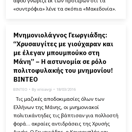
αφού γνώριζε εκ των προτέρων ότι τα
«συντρόφια» λένε τα σκόπια «Μακεδονία».
Μνημονιολάγνος Γεωργιάδης:
“Χρυσαυγίτες με γιούχαραν και
με έλεγαν μπουμπούκο στη
Μάνη” – Η αστυνομία σε ρόλο
πολιτοφυλακής του μνημονίου!
ΒΙΝΤΕΟ
ΒΙΝΤΕΟ
By
xrisiavgi
18/03/2016
Τις μαζικές αποδοκιμασίες όλων των
Ελλήνων της Μάνης, οι μνημονιακοί
πολιτικάντηδες τις βάπτισαν για πολλοστή
φορά… ακραίες αντιδράσεις της Χρυσής
Αυγής. Ο Γεωργιάδης, ο Κουρουπλής και