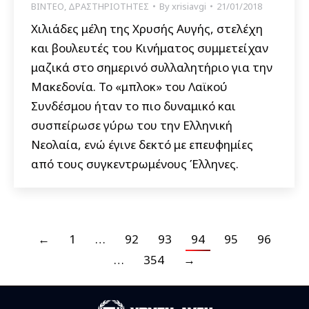
ΒΙΝΤΕΟ
,
ΔΡΑΣΤΗΡΙΟΤΗΤΕΣ
By
xrisiavgi
21/01/2018
Χιλιάδες μέλη της Χρυσής Αυγής, στελέχη
και βουλευτές του Κινήματος συμμετείχαν
μαζικά στο σημερινό συλλαλητήριο για την
Μακεδονία. Το «μπλοκ» του Λαϊκού
Συνδέσμου ήταν το πιο δυναμικό και
συσπείρωσε γύρω του την Ελληνική
Νεολαία, ενώ έγινε δεκτό με επευφημίες
από τους συγκεντρωμένους Έλληνες.
←
1
…
92
93
94
95
96
…
354
→