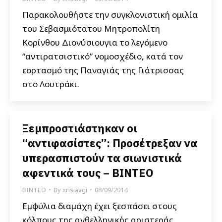
Παρακολουθήστε την συγκλονιστική ομιλία
του Σεβασμιότατου Μητροπολίτη
Κορίνθου Διονύσιουγια το λεγόμενο
“αντιρατσιστικό” νομοσχέδιο, κατά τον
εορτασμό της Παναγιάς της Γιάτρισσας
στο Λουτράκι.
Ξεμπροστιάστηκαν οι
“αντιφασίστες”: Προσέτρεξαν να
υπερασπιστούν τα σιωνιστικά
αφεντικά τους – ΒΙΝΤΕΟ
ΒΙΝΤΕΟ
By
xrisiavgi
08/09/2014
Εμφύλια διαμάχη έχει ξεσπάσει στους
κόλπους της ανθελληνικής αριστεράς