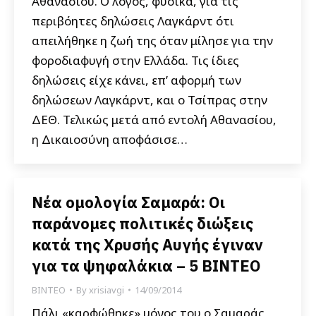
Αθανασίου. Ο λόγος, φυσικά, για τις
περιβόητες δηλώσεις Λαγκάρντ ότι
απειλήθηκε η ζωή της όταν μίλησε για την
φοροδιαφυγή στην Ελλάδα. Τις ίδιες
δηλώσεις είχε κάνει, επ’ αφορμή των
δηλώσεων Λαγκάρντ, και ο Τσίπρας στην
ΔΕΘ. Τελικώς μετά από εντολή Αθανασίου,
η Δικαιοσύνη αποφάσισε…
Νέα ομολογία Σαμαρά: Οι
παράνομες πολιτικές διώξεις
κατά της Χρυσής Αυγής έγιναν
για τα ψηφαλάκια – 5 ΒΙΝΤΕΟ
ΒΙΝΤΕΟ
By
xrisiavgi
14/09/2014
Πάλι «καρφώθηκε» μόνος του ο Σαμαράς