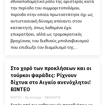
εθνοαποδομητικό ρόλο της αριστεράς κατά
την περίοδο του συμμοριτοπολέμου,
περίοδο στην οποία πρωτοστάτησε όχι ως
αντιστασιακή δύναμη απέναντι στον
κατακτητή, όπως λαθεμένα έχει
επικρατήσει, αλλά ως τρομοκρατικός
βραχίονας του διεθνούς μπολσεβικισμού
που επιδίωξε τον διαμελισμό της…
Στο χορό των προκλήσεων και οι
τούρκοι ψαράδες: Ρίχνουν
δίχτυα στο Αιγαίο ανενόχλητοι!
ΒΙΝΤΕΟ
ΒΙΝΤΕΟ
By
xrisiavgi
08/04/2018
Εκτός από τις καθημερινές παραβιάσεις με