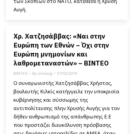
των Σκοπίων στο ΝΑΤΟ, κατέθεσε η Χρυσή
Αυγή.
Χρ. Χατζησάββας: «Ναι στην
Ευρώπη των Εθνών – Όχι στην
Ευρώπη μνημονίων και
λαθρομεταναστών» – ΒΙΝΤΕΟ
ΒΙΝΤΕΟ
By
xrisiavgi
07/02/2019
Ο συναγωνιστής Χατζησάββας Χρήστος,
βουλευτής Κιλκίς κατήγγειλε την υποκρισία
κυβέρνησης και σύσσωμης της
αντιπολίτευσης πλην Χρυσής Αυγής για τον
δήθεν ανθρωπισμό της απάνθρωπης Ε.Ε
που προστάζει διευκόλυνση πρόσβασης
στις δημόσιες ιστοσελίδες σε ΑΜΕΑ, όταν