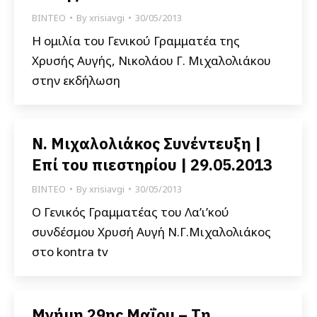
ΒΙΝΤΕΟ
By
xrisiavgi
30/05/2013
Η ομιλία του Γενικού Γραμματέα της
Χρυσής Αυγής, Νικολάου Γ. Μιχαλολιάκου
στην εκδήλωση
Ν. Μιχαλολιάκος Συνέντευξη |
Επί του πιεστηρίου | 29.05.2013
ΒΙΝΤΕΟ
By
xrisiavgi
30/05/2013
Ο Γενικός Γραμματέας του Λα’ι’κού
συνδέσμου Χρυσή Αυγή Ν.Γ.Μιχαλολιάκος
στο kontra tv
Μνήμη 29ης Μαΐου – Τη