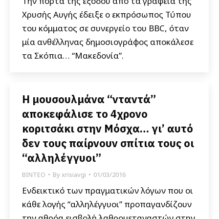
Την πόρτα της εξόδου από τα γραφεία της
Χρυσής Αυγής έδειξε ο εκπρόσωπος Τύπου
του κόμματος σε συνεργείο του BBC, όταν
μία ανθέλληνας δημοσιογράφος αποκάλεσε
τα Σκόπια… “Μακεδονία”.
Η μουσουλμάνα “νταντά”
αποκεφάλισε το 4χρονο
κοριτσάκι στην Μόσχα… γι’ αυτό
δεν τους παίρνουν σπίτια τους οι
“αλληλέγγυοι”
ΒΙΝΤΕΟ
By
xrisiavgi
01/03/2016
Ενδεικτικό των πραγματικών λόγων που οι
κάθε λογής “αλληλέγγυοι” προπαγανδίζουν
την αθρόα εισβολή λαθρομεταναστών στην