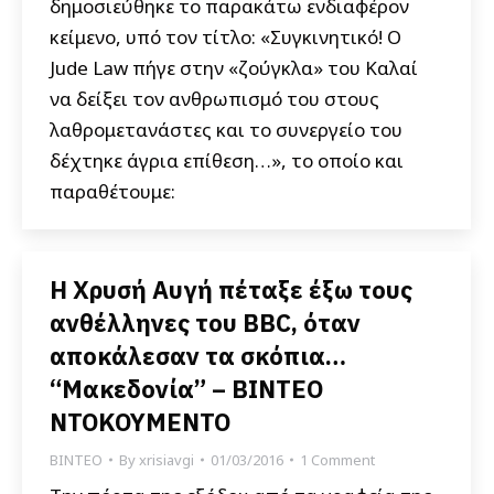
δημοσιεύθηκε το παρακάτω ενδιαφέρον
κείμενο, υπό τον τίτλο: «Συγκινητικό! Ο
Jude Law πήγε στην «ζούγκλα» του Καλαί
να δείξει τον ανθρωπισμό του στους
λαθρομετανάστες και το συνεργείο του
δέχτηκε άγρια επίθεση…», το οποίο και
παραθέτουμε:
Η Χρυσή Αυγή πέταξε έξω τους
ανθέλληνες του BBC, όταν
αποκάλεσαν τα σκόπια…
“Μακεδονία” – ΒΙΝΤΕΟ
ΝΤΟΚΟΥΜΕΝΤΟ
ΒΙΝΤΕΟ
By
xrisiavgi
01/03/2016
1 Comment