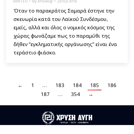
ΒΙΝΤΕΟ
By
xrisiavgi
23/02/2016
Όταν το παρακράτος Σαμαρά έστηνε την
σκευωρία κατά του Λαϊκού Συνδέσμου,
εμείς, αλλά και όλος ο νομικός κόσμος της
χώρας φωνάζαμε πως το παραμύθι της
δήθεν “εγκληματικής οργάνωσης” είναι ένα
τεράστιο φιάσκο.
←
1
…
183
184
185
186
187
…
354
→
Useful Links