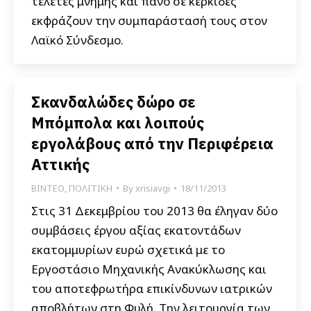
τελετές μνήμης και πανό σε κερκίδες
εκφράζουν την συμπαράστασή τους στον
Λαϊκό Σύνδεσμο.
Σκανδαλώδες δώρο σε
Μπόμπολα και λοιπούς
εργολάβους από την Περιφέρεια
Αττικής
ΒΙΝΤΕΟ
,
ΠΟΛΙΤΙΚΗ
By
xrisiavgi
18/11/2013
Στις 31 Δεκεμβρίου του 2013 θα έληγαν δύο
συμβάσεις έργου αξίας εκατοντάδων
εκατομμυρίων ευρώ σχετικά με το
Εργοστάσιο Μηχανικής Ανακύκλωσης και
του αποτεφρωτήρα επικίνδυνων ιατρικών
αποβλήτων στη Φυλή. Την λειτουργία των