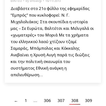
ΒΙΝΤΕΟ
By
xrisiavgi
16/11/2013
Διαβάστε στο 21ο φύλλο της εφημερίδας
“Εμπρός” που κυκλοφορεί: Ν. Γ.
Μιχαλολιάκος: Στα σκουπίδια η ιστορία
μας – Σε Ευρώτα, Βαλτέτσι και Μελιγαλά οι
«χωματερές» του Μοριά Με τα χρήματα
του ελληνικού λαού χτίζουν τζαμί
Σαμαράς, Μπόμπολας και Κόκκαλης
Ανεβαίνει η Χρυσή Αυγή παρά τις διώξεις
και την πολιτική σκευωρία του
συστήματος Εθνική ανάγκη η
απελευθέρωση…
←
1
…
306
307
308
309