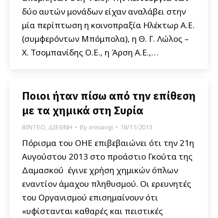
δύο αυτών μονάδων είχαν αναλάβει στην
μία περίπτωση η κοινοπραξία Ηλέκτωρ Α.Ε.
(συμφερόντων Μπόμπολα), η Θ. Γ. Λώλος –
Χ. Τσομπανίδης Ο.Ε., η Άρση Α.Ε.,…
Ποιοι ήταν πίσω από την επίθεση
με τα χημικά στη Συρία
ΒΙΝΤΕΟ
,
ΔΙΕΘΝΗ
By
xrisiavgi
18/11/2013
Πόρισμα του ΟΗΕ επιβεβαιώνει ότι την 21η
Αυγούστου 2013 στο προάστιο Γκούτα της
Δαμασκού έγινε χρήση χημικών όπλων
εναντίον άμαχου πληθυσμού. Οι ερευνητές
του Οργανισμού επισημαίνουν ότι
«υφίστανται καθαρές και πειστικές